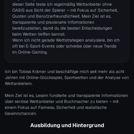
dieser Seite teste ich regelmäßig Wettanbieter ohne
OASIS aus Sicht der Spieler – mit Fokus auf Sicherheit,
Quoten und Benutzerfreundlichkeit. Mein Ziel ist es,
transparente und praxisnahe Informationen
bereitzustellen, damit du die besten Entscheidungen
beim Wetten treffen kannst.
Wenn ich nicht gerade Wettstrategien analysiere, bin ich
oft bei E-Sport-Events oder schreibe über neue Trends
im Online-Gaming.
Ich bin Tobias Krämer und beschäftige mich seit mehr als acht
Jahren mit Online-Glücksspiel, Sportwetten und der Analyse von
Wettanbietern.
Mein Ziel ist es, Lesern fundierte und transparente Informationen
über seriöse Wettanbieter und Buchmacher zu bieten – mit
einem Fokus auf Fairness, Sicherheit und realistische
Gewinnchancen.
Ausbildung und Hintergrund