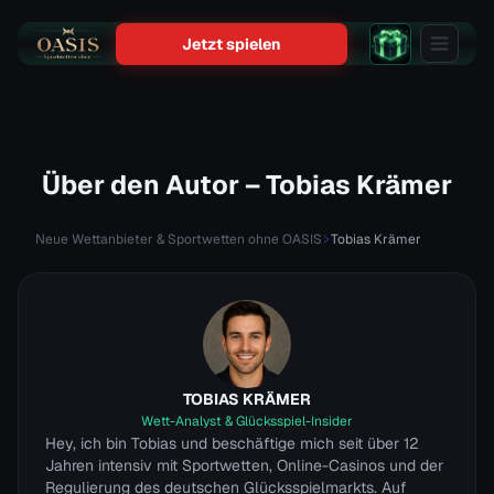
Jetzt spielen
Über den Autor – Tobias Krämer
Neue Wettanbieter & Sportwetten ohne OASIS
Tobias Krämer
TOBIAS KRÄMER
Wett-Analyst & Glücksspiel-Insider
Hey, ich bin Tobias und beschäftige mich seit über 12
Jahren intensiv mit Sportwetten, Online-Casinos und der
Regulierung des deutschen Glücksspielmarkts. Auf