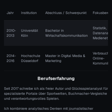
Jahr
Institution
Abschluss / Schwerpunkt
Fokusberei
Statistik,
2010-
Universität
Bachelor in
Datenanaly
2013
Köln
Wirtschaftskommunikation
Medienethi
Verbraucher
2014-
Hochschule
Master in Digital Media &
Online-
2016
Düsseldorf
Marketing
Kommunikat
Berufserfahrung
Seit 2017 schreibe ich als freier Autor und Glücksspielanalyst für
spezialisierte Portale über Sportwetten, Buchmacher-Vergleiche
und verantwortungsvolles Spielen.
Ich kombiniere analytisches Denken mit journalistischer