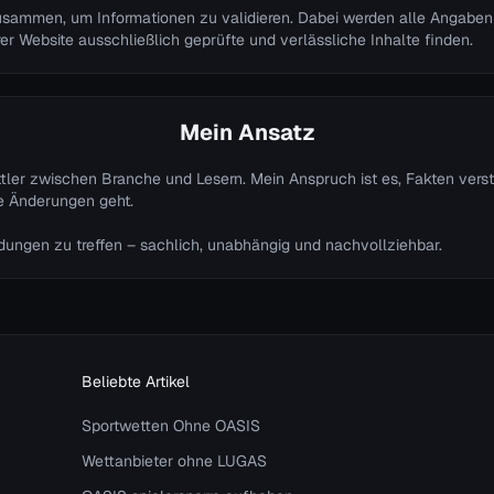
sammen, um Informationen zu validieren. Dabei werden alle Angaben 
er Website ausschließlich geprüfte und verlässliche Inhalte finden.
Mein Ansatz
ittler zwischen Branche und Lesern. Mein Anspruch ist es, Fakten ver
e Änderungen geht.
eidungen zu treffen – sachlich, unabhängig und nachvollziehbar.
Beliebte Artikel
Sportwetten Ohne OASIS
Wettanbieter ohne LUGAS