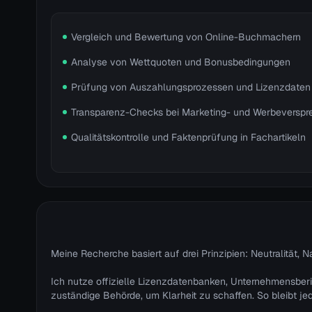
Vergleich und Bewertung von Online-Buchmachern
Analyse von Wettquoten und Bonusbedingungen
Prüfung von Auszahlungsprozessen und Lizenzdaten
Transparenz-Checks bei Marketing- und Werbeverspr
Qualitätskontrolle und Faktenprüfung in Fachartikeln
Meine Recherche basiert auf drei Prinzipien: Neutralität, N
Ich nutze offizielle Lizenzdatenbanken, Unternehmensberich
zuständige Behörde, um Klarheit zu schaffen. So bleibt je