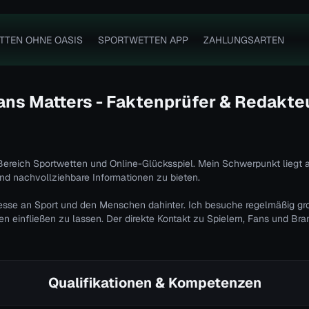
TTEN OHNE OASIS
SPORTWETTEN APP
ZAHLUNGSARTEN
ans Matters - Faktenprüfer & Redakte
m Bereich Sportwetten und Online-Glücksspiel. Mein Schwerpunkt liegt
d nachvollziehbare Informationen zu bieten.
eresse an Sport und den Menschen dahinter. Ich besuche regelmäßig g
einfließen zu lassen. Der direkte Kontakt zu Spielern, Fans und Branc
Qualifikationen & Kompetenzen