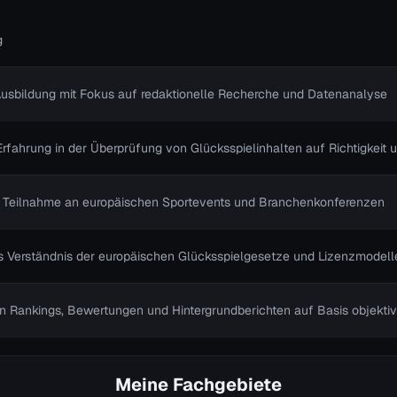
g
e Ausbildung mit Fokus auf redaktionelle Recherche und Datenanalyse
rfahrung in der Überprüfung von Glücksspielinhalten auf Richtigkeit 
 Teilnahme an europäischen Sportevents und Branchenkonferenzen
Verständnis der europäischen Glücksspielgesetze und Lizenzmodell
on Rankings, Bewertungen und Hintergrundberichten auf Basis objektive
Meine Fachgebiete