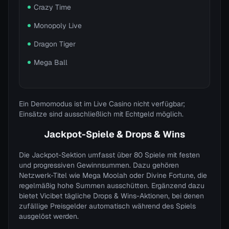
Crazy Time
Monopoly Live
Dragon Tiger
Mega Ball
Ein Demomodus ist im Live Casino nicht verfügbar;
Einsätze sind ausschließlich mit Echtgeld möglich.
Jackpot-Spiele & Drops & Wins
Die Jackpot-Sektion umfasst über 80 Spiele mit festen
und progressiven Gewinnsummen. Dazu gehören
Netzwerk-Titel wie Mega Moolah oder Divine Fortune, die
regelmäßig hohe Summen ausschütten. Ergänzend dazu
bietet Vicibet tägliche Drops & Wins-Aktionen, bei denen
zufällige Preisgelder automatisch während des Spiels
ausgelöst werden.