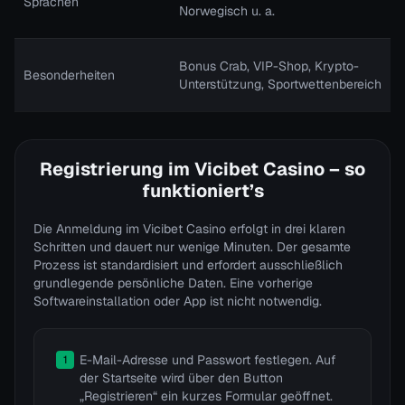
Sprachen
Norwegisch u. a.
Bonus Crab, VIP-Shop, Krypto-
Besonderheiten
Unterstützung, Sportwettenbereich
Registrierung im Vicibet Casino – so
funktioniert’s
Die Anmeldung im Vicibet Casino erfolgt in drei klaren
Schritten und dauert nur wenige Minuten. Der gesamte
Prozess ist standardisiert und erfordert ausschließlich
grundlegende persönliche Daten. Eine vorherige
Softwareinstallation oder App ist nicht notwendig.
E-Mail-Adresse und Passwort festlegen. Auf
der Startseite wird über den Button
„Registrieren“ ein kurzes Formular geöffnet.