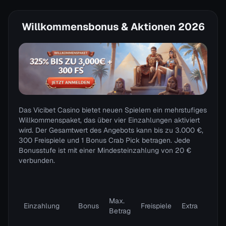
Willkommensbonus & Aktionen 2026
Das Vicibet Casino bietet neuen Spielern ein mehrstufiges
Willkommenspaket, das über vier Einzahlungen aktiviert
wird. Der Gesamtwert des Angebots kann bis zu 3.000 €,
300 Freispiele und 1 Bonus Crab Pick betragen. Jede
Bonusstufe ist mit einer Mindesteinzahlung von 20 €
verbunden.
Max.
Einzahlung
Bonus
Freispiele
Extra
Betrag