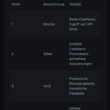
Stufe
Bezeichnung
Vorteile
Basis-Cashback,
1
Bronze
Zugriff auf VIP-
Shop
Erhöhter
Cashback-
2
Silber
Prozentsatz,
schnellere
Auszahlungen
Persönliche
Bonusangebote,
3
Gold
monatliche
Freispiele
Höhere