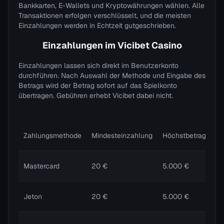
Bankkarten, E-Wallets und Kryptowährungen wählen. Alle
Transaktionen erfolgen verschlüsselt, und die meisten
Einzahlungen werden in Echtzeit gutgeschrieben.
Einzahlungen im Vicibet Casino
Einzahlungen lassen sich direkt im Benutzerkonto
durchführen. Nach Auswahl der Methode und Eingabe des
Betrags wird der Betrag sofort auf das Spielkonto
übertragen. Gebühren erhebt Vicibet dabei nicht.
Zahlungsmethode
Mindesteinzahlung
Höchstbetrag
Be
Mastercard
20 €
5.000 €
So
Jeton
20 €
5.000 €
So