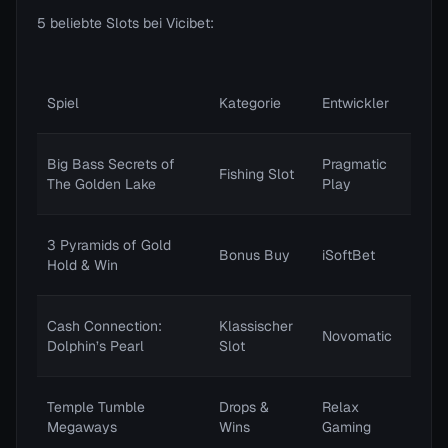
5 beliebte Slots bei Vicibet:
Spiel
Kategorie
Entwickler
Big Bass Secrets of
Pragmatic
Fishing Slot
The Golden Lake
Play
3 Pyramids of Gold
Bonus Buy
iSoftBet
Hold & Win
Cash Connection:
Klassischer
Novomatic
Dolphin’s Pearl
Slot
Temple Tumble
Drops &
Relax
Megaways
Wins
Gaming