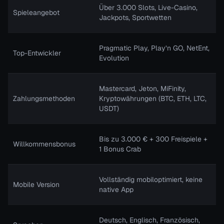
Über 3.000 Slots, Live-Casino,
Spieleangebot
Jackpots, Sportwetten
Pragmatic Play, Play’n GO, NetEnt,
Top-Entwickler
Evolution
Mastercard, Jeton, MiFinity,
Zahlungsmethoden
Kryptowährungen (BTC, ETH, LTC,
USDT)
Bis zu 3.000 € + 300 Freispiele +
Willkommensbonus
1 Bonus Crab
Vollständig mobiloptimiert, keine
Mobile Version
native App
Deutsch, Englisch, Französisch,