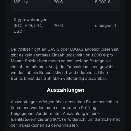
MiFinity
20 €
5.000 €
So
Kryptowährungen
(BTC, ETH, LTC,
20 €
unbegrenzt
1–
USDT)
Da Vicibet nicht an OASIS oder LUGAS angeschlossen ist,
gibt es kein zentrales Einzahlungslimit von 1.000 € pro
Monat. Spieler bestimmen selbst, welche Beträge sie
einzahlen möchten. Vor jeder Transaktion kann gewählt
werden, ob ein Bonus aktiviert wird oder nicht. Ohne
Bonus bleibt das Guthaben vollständig auszahlbar.
Auszahlungen
Auszahlungen erfolgen über denselben Finanzbereich im
Konto und werden nach einer kurzen Prüfung
freigegeben. Vor der ersten Auszahlung ist eine
Identitätsverifizierung (KYC) erforderlich, um die Sicherheit
der Transaktionen zu gewährleisten.