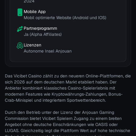
2024
Mobile App
Mobil optimierte Website (Android und IOS)
Partnerprogramm
Ja (Alpha Affiliates)
Lizenzen
Autonome Insel Anjouan
Das Vicibet Casino zählt zu den neueren Online-Plattformen, die
sich 2026 auf dem deutschen Markt etabliert haben. Der
Anbieter kombiniert klassisches Casino-Spielerlebnis mit
modernen Features wie Kryptowährungs-Zahlungen, Bonus-
Crab-Minispiel und integriertem Sportwettenbereich.
Durch den Betrieb unter der Lizenz der Anjouan Gaming
Commission bietet Vicibet Spielern Zugang zu einem breiten
Angebot ohne deutsche Einschränkungen wie OASIS oder
LUGAS. Gleichzeitig legt die Plattform Wert auf hohe technische