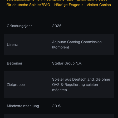
für deutsche Spieler?
FAQ – Häufige Fragen zu Vicibet Casino
Gründungsjahr
2026
Anjouan Gaming Commission
Lizenz
(Komoren)
Betreiber
Stellar Group N.V.
Spieler aus Deutschland, die ohne
Zielgruppe
OASIS-Regulierung spielen
möchten
Mindesteinzahlung
20 €